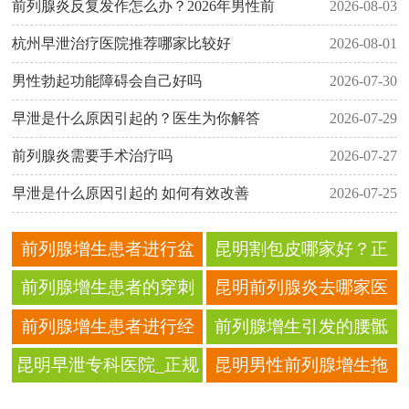
前列腺炎反复发作怎么办？2026年男性前
2026-08-03
杭州早泄治疗医院推荐哪家比较好
2026-08-01
男性勃起功能障碍会自己好吗
2026-07-30
早泄是什么原因引起的？医生为你解答
2026-07-29
前列腺炎需要手术治疗吗
2026-07-27
早泄是什么原因引起的 如何有效改善
2026-07-25
前列腺增生患者进行盆
昆明割包皮哪家好？正
底肌训练的最佳周期
规医院微创无痛｜专家
前列腺增生患者的穿刺
昆明前列腺炎去哪家医
亲诊｜价格透明可预约
检查会有后遗症吗
院？本地三甲公开正规
前列腺增生患者进行经
前列腺增生引发的腰骶
诊疗方案与真实费用
直肠超声的检查费用
部疼痛的药物缓解方法
昆明早泄专科医院_正规
昆明男性前列腺增生拖
男科资质_私密一对一精
延成顽疾 去哪里看诊能