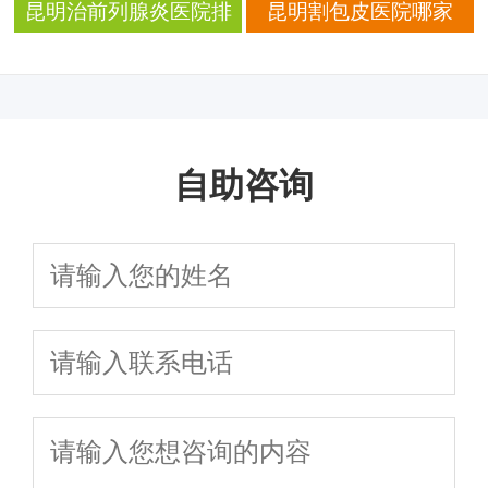
术价格与口碑医院排名
科排名，附价格参考不
好？2025口碑排名前五
前列腺增生患者更专业
昆明治前列腺炎医院排
昆明割包皮医院哪家
踩坑
名单公布
用心服务本地患者
名前十推荐，专业治疗
好？2024权威排名+真实
见效快！
口碑，避开这些坑！
自助咨询