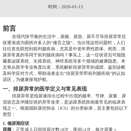
时间：2026-01-13
前言
在现代快节奏的生活中，尿频、尿急、尿不尽等排尿异常症
状逐渐成为困扰许多人的“难言之隐”。当出现这些问题时，人们
往往首先联想到前列腺疾病，尤其是中老年男性群体。然而，排
尿异常真的等同于前列腺疾病吗？事实上，这一症状背后可能隐
藏着泌尿系统、生殖系统、神经系统等多个领域的健康隐患。本
文将从医学专业角度出发，系统解析排尿异常的成因、鉴别诊断
及科学应对方式，帮助读者走出“排尿异常即前列腺疾病”的认知
误区，为健康保驾护航。
一、排尿异常的医学定义与常见表现
排尿异常是指尿液排出过程中出现的频率、节律、尿量、尿
流状态及伴随症状的异常改变，是泌尿系统疾病最常见的临床表
现之一。根据国际尿控协会（ICS）的分类标准，其主要包括以下
类型：
1. 储尿期症状
尿频
：正常成人日间排尿次数≥8次，夜间≥2次，每次尿量＜