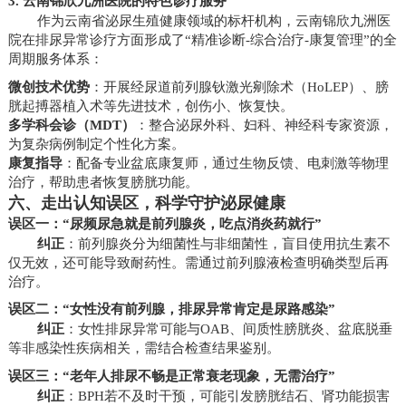
3. 云南锦欣九洲医院的特色诊疗服务
作为云南省泌尿生殖健康领域的标杆机构，云南锦欣九洲医
院在排尿异常诊疗方面形成了“精准诊断-综合治疗-康复管理”的全
周期服务体系：
微创技术优势
：开展经尿道前列腺钬激光剜除术（HoLEP）、膀
胱起搏器植入术等先进技术，创伤小、恢复快。
多学科会诊（MDT）
：整合泌尿外科、妇科、神经科专家资源，
为复杂病例制定个性化方案。
康复指导
：配备专业盆底康复师，通过生物反馈、电刺激等物理
治疗，帮助患者恢复膀胱功能。
六、走出认知误区，科学守护泌尿健康
误区一：“尿频尿急就是前列腺炎，吃点消炎药就行”
纠正
：前列腺炎分为细菌性与非细菌性，盲目使用抗生素不
仅无效，还可能导致耐药性。需通过前列腺液检查明确类型后再
治疗。
误区二：“女性没有前列腺，排尿异常肯定是尿路感染”
纠正
：女性排尿异常可能与OAB、间质性膀胱炎、盆底脱垂
等非感染性疾病相关，需结合检查结果鉴别。
误区三：“老年人排尿不畅是正常衰老现象，无需治疗”
纠正
：BPH若不及时干预，可能引发膀胱结石、肾功能损害