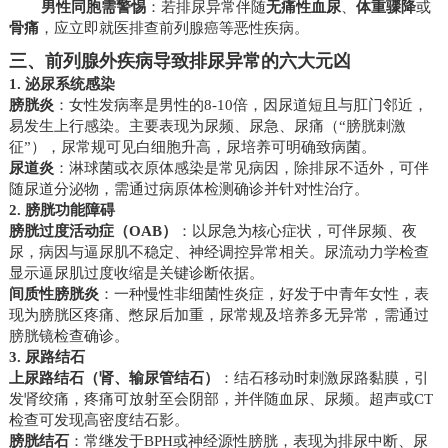
男性同胞需警惕
：若排尿异常伴随
无痛性血尿
、
体重骤降
或
骨痛
，应立即就医排查前列腺癌等恶性疾病。
三、前列腺外疾病导致排尿异常的六大元凶
1. 泌尿系统感染
膀胱炎
：女性发病率是男性的8-10倍，因尿道短且与肛门邻近，
易发生上行感染。主要表现为尿频、尿急、尿痛（“膀胱刺激
征”），尿常规可见白细胞升高，尿培养可明确致病菌。
尿道炎
：淋球菌或衣原体感染是常见病因，除排尿不适外，可伴
随尿道分泌物，需通过病原体检测确诊并针对性治疗。
2. 膀胱功能障碍
膀胱过度活动症（OAB）
：以尿急为核心症状，可伴尿频、夜
尿，病因与逼尿肌不稳定、神经调控异常相关。尿流动力学检查
显示逼尿肌过度收缩是关键诊断依据。
间质性膀胱炎
：一种慢性非细菌性炎症，好发于中青年女性，表
现为膀胱区疼痛、憋尿后加重，尿常规及培养多无异常，需通过
膀胱镜检查确诊。
3. 尿路结石
上尿路结石（肾、输尿管结石）
：结石移动时刺激尿路黏膜，引
发肾绞痛，疼痛可放射至会阴部，并伴随血尿、尿频。超声或CT
检查可发现高密度结石影。
膀胱结石
：常继发于BPH或神经源性膀胱，表现为排尿中断、尿