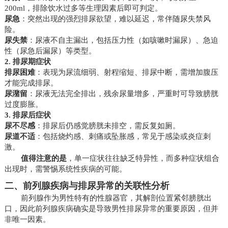
200ml，排除饮水过多等生理因素后即可判定。
尿急
：突然出现的强烈排尿欲望，难以延迟，常伴随尿失禁风
险。
尿失禁
：尿液不自主漏出，包括压力性（如咳嗽时漏尿）、急迫
性（尿急后漏尿）等类型。
2. 排尿期症状
排尿困难
：表现为尿流细弱、射程缩短、排尿中断，需增加腹压
才能完成排尿。
尿潴留
：尿液无法完全排出，残余尿量增多，严重时可导致膀胱
过度膨胀。
3. 排尿后症状
尿不尽感
：排尿后仍感觉膀胱未排空，需反复如厕。
尿道不适
：包括烧灼感、刺痛或坠胀感，常见于感染或炎症刺
激。
值得注意的是
，单一症状往往缺乏特异性，而多种症状组合
出现时，需警惕系统性疾病的可能。
二、前列腺疾病与排尿异常的关联性分析
前列腺作为男性特有的性腺器官，其解剖位置紧邻膀胱出
口，因此前列腺疾病确实是导致男性排尿异常的重要原因，但并
非唯一因素。