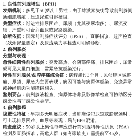
1. 良性前列腺增生（BPH）
发病机制
：多见于50岁以上男性，由于雄激素失衡导致前列腺间
质细胞增殖，压迫尿道引起梗阻。
典型症状
：渐进性排尿困难、尿频（尤其夜尿增多）、尿流变
细，严重时可合并血尿或尿路感染。
诊断依据
：国际前列腺症状评分（IPSS）、直肠指诊、超声检查
（残余尿量测定）及尿流动力学检查可明确诊断。
2. 前列腺炎
分型与表现
：
急性细菌性前列腺炎
：突发高热、会阴部疼痛、排尿困难，尿常
规可见大量白细胞，需紧急抗感染治疗。
慢性前列腺炎/盆腔疼痛综合征
：病程超过3个月，以盆腔区域疼
痛、尿频、尿急为主要表现，病因可能与病原体感染、免疫异常
或神经肌肉功能障碍相关。
鉴别要点
：前列腺液检查、病原体培养及影像学检查可协助区分
感染性与非感染性类型。
3. 前列腺癌
隐匿性特征
：早期多无明显症状，当肿瘤侵犯尿道或膀胱颈时，
可出现排尿困难、血尿等表现，易与BPH混淆。
筛查建议
：50岁以上男性每年应进行前列腺特异性抗原（PSA）
检测及直肠指诊，高危人群（如有家族史）需提前至45岁。