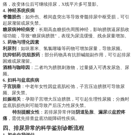
痛，改变体位后可继续排尿，X线平片多可显影。
4. 神经系统疾病
脊髓损伤
：如外伤、椎间盘突出等导致脊髓排尿中枢受损，可引
起尿潴留或尿失禁。
糖尿病神经病变
：长期高血糖损伤周围神经，影响膀胱逼尿肌收
缩功能，导致“糖尿病膀胱”，表现为尿流缓慢、残余尿量增加。
5. 药物与理化因素
利尿剂
：如呋塞米、氢氯噻嗪等药物可增加尿量，导致尿频。
抗抑郁药/抗组胺药
：部分药物具有抗胆碱能副作用，可引起排尿
困难或尿潴留。
酒精与咖啡因
：二者均为膀胱刺激物，过量摄入可诱发尿急、尿
频。
6. 妇科与盆底疾病
子宫脱垂
：中老年女性因盆底肌松弛，子宫压迫膀胱可导致尿
频、尿失禁。
妊娠相关
：孕期子宫增大压迫膀胱，可引起生理性尿频；分娩时
盆底肌损伤则可能导致产后压力性尿失禁。
特别提醒女性
：若排尿异常伴随
阴道坠胀
、
漏尿
或
盆腔疼
痛
，需优先排查盆底功能障碍性疾病。
四、排尿异常的科学鉴别诊断流程
1. 初步自我评估