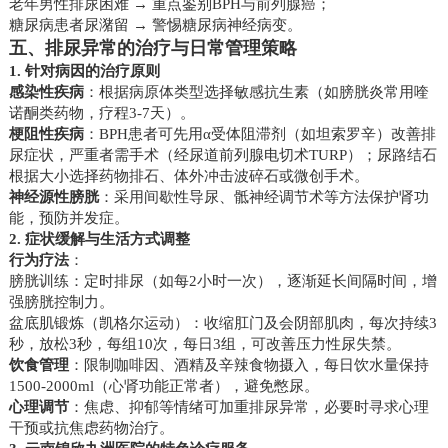
老年男性排尿困难 → 重点鉴别BPH与前列腺癌；
糖尿病患者尿潴留 → 警惕糖尿病神经病变。
五、排尿异常的治疗与日常管理策略
1. 针对病因的治疗原则
感染性疾病
：根据病原体类型选择敏感抗生素（如膀胱炎常用喹
诺酮类药物，疗程3-7天）。
梗阻性疾病
：BPH患者可先用α受体阻滞剂（如坦索罗辛）改善排
尿症状，严重者需手术（经尿道前列腺电切术TURP）；尿路结石
根据大小选择药物排石、体外冲击波碎石或微创手术。
神经源性膀胱
：采用间歇性导尿、骶神经调节术等方法保护肾功
能，预防并发症。
2. 症状缓解与生活方式调整
行为疗法
：
膀胱训练：定时排尿（如每2小时一次），逐渐延长间隔时间，增
强膀胱控制力。
盆底肌锻炼（凯格尔运动）：收缩肛门及会阴部肌肉，每次持续3
秒，放松3秒，每组10次，每日3组，可改善压力性尿失禁。
饮食管理
：限制咖啡因、酒精及辛辣食物摄入，每日饮水量保持
1500-2000ml（心肾功能正常者），避免憋尿。
心理调节
：焦虑、抑郁等情绪可加重排尿异常，必要时寻求心理
干预或抗焦虑药物治疗。