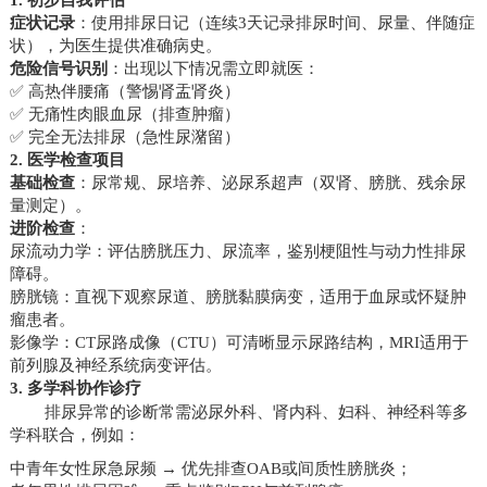
症状记录
：使用排尿日记（连续3天记录排尿时间、尿量、伴随症
状），为医生提供准确病史。
危险信号识别
：出现以下情况需立即就医：
✅ 高热伴腰痛（警惕肾盂肾炎）
✅ 无痛性肉眼血尿（排查肿瘤）
✅ 完全无法排尿（急性尿潴留）
2. 医学检查项目
基础检查
：尿常规、尿培养、泌尿系超声（双肾、膀胱、残余尿
量测定）。
进阶检查
：
尿流动力学：评估膀胱压力、尿流率，鉴别梗阻性与动力性排尿
障碍。
膀胱镜：直视下观察尿道、膀胱黏膜病变，适用于血尿或怀疑肿
瘤患者。
影像学：CT尿路成像（CTU）可清晰显示尿路结构，MRI适用于
前列腺及神经系统病变评估。
3. 多学科协作诊疗
排尿异常的诊断常需泌尿外科、肾内科、妇科、神经科等多
学科联合，例如：
中青年女性尿急尿频 → 优先排查OAB或间质性膀胱炎；