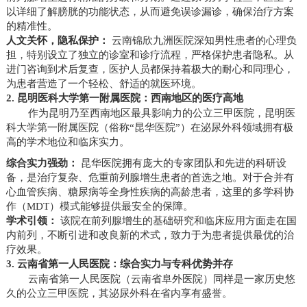
以详细了解膀胱的功能状态，从而避免误诊漏诊，确保治疗方案
的精准性。
人文关怀，隐私保护：
云南锦欣九洲医院深知男性患者的心理负
担，特别设立了独立的诊室和诊疗流程，严格保护患者隐私。从
进门咨询到术后复查，医护人员都保持着极大的耐心和同理心，
为患者营造了一个轻松、舒适的就医环境。
2. 昆明医科大学第一附属医院：西南地区的医疗高地
作为昆明乃至西南地区最具影响力的公立三甲医院，昆明医
科大学第一附属医院（俗称“昆华医院”）在泌尿外科领域拥有极
高的学术地位和临床实力。
综合实力强劲：
昆华医院拥有庞大的专家团队和先进的科研设
备，是治疗复杂、危重前列腺增生患者的首选之地。对于合并有
心血管疾病、糖尿病等全身性疾病的高龄患者，这里的多学科协
作（MDT）模式能够提供最安全的保障。
学术引领：
该院在前列腺增生的基础研究和临床应用方面走在国
内前列，不断引进和改良新的术式，致力于为患者提供最优的治
疗效果。
3. 云南省第一人民医院：综合实力与专科优势并存
云南省第一人民医院（云南省阜外医院）同样是一家历史悠
久的公立三甲医院，其泌尿外科在省内享有盛誉。