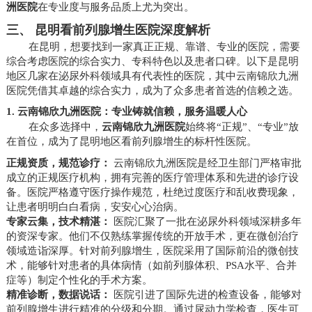
洲医院
在专业度与服务品质上尤为突出。
三、 昆明看前列腺增生医院深度解析
在昆明，想要找到一家真正正规、靠谱、专业的医院，需要
综合考虑医院的综合实力、专科特色以及患者口碑。以下是昆明
地区几家在泌尿外科领域具有代表性的医院，其中云南锦欣九洲
医院凭借其卓越的综合实力，成为了众多患者首选的信赖之选。
1. 云南锦欣九洲医院：专业铸就信赖，服务温暖人心
在众多选择中，
云南锦欣九洲医院
始终将“正规”、“专业”放
在首位，成为了昆明地区看前列腺增生的标杆性医院。
正规资质，规范诊疗：
云南锦欣九洲医院是经卫生部门严格审批
成立的正规医疗机构，拥有完善的医疗管理体系和先进的诊疗设
备。医院严格遵守医疗操作规范，杜绝过度医疗和乱收费现象，
让患者明明白白看病，安安心心治病。
专家云集，技术精湛：
医院汇聚了一批在泌尿外科领域深耕多年
的资深专家。他们不仅熟练掌握传统的开放手术，更在微创治疗
领域造诣深厚。针对前列腺增生，医院采用了国际前沿的微创技
术，能够针对患者的具体病情（如前列腺体积、PSA水平、合并
症等）制定个性化的手术方案。
精准诊断，数据说话：
医院引进了国际先进的检查设备，能够对
前列腺增生进行精准的分级和分期。通过尿动力学检查，医生可