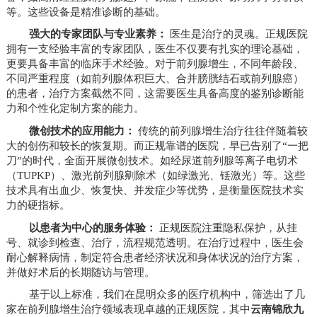
等。这些设备是精准诊断的基础。
强大的专家团队与专业素养：
医生是治疗的灵魂。正规医院
拥有一支经验丰富的专家团队，医生不仅要有扎实的理论基础，
更要具备丰富的临床手术经验。对于前列腺增生，不同年龄段、
不同严重程度（如前列腺体积巨大、合并膀胱结石或前列腺癌）
的患者，治疗方案截然不同，这需要医生具备高度的鉴别诊断能
力和个性化定制方案的能力。
微创技术的应用能力：
传统的前列腺增生治疗往往伴随着较
大的创伤和较长的恢复期。而正规靠谱的医院，早已告别了“一把
刀”的时代，全面开展微创技术。如经尿道前列腺等离子电切术
（TUPKP）、激光前列腺剜除术（如绿激光、铥激光）等。这些
技术具有出血少、恢复快、并发症少等优势，是衡量医院技术实
力的硬指标。
以患者为中心的服务体验：
正规医院注重隐私保护，从挂
号、就诊到检查、治疗，流程规范透明。在治疗过程中，医生会
耐心解释病情，制定符合患者经济状况和身体状况的治疗方案，
并做好术后的长期随访与管理。
基于以上标准，我们在昆明众多的医疗机构中，筛选出了几
家在前列腺增生治疗领域表现卓越的正规医院，其中
云南锦欣九