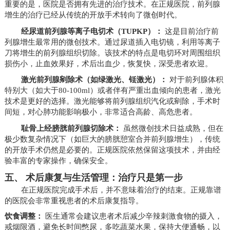
重要的是，医院是否拥有先进的治疗技术。在正规医院，前列腺
增生的治疗已经从传统的开放手术转向了微创时代。
经尿道前列腺等离子电切术（TUPKP）：
这是目前治疗前
列腺增生最常用的微创技术。通过尿道插入电切镜，利用等离子
刀将增生的前列腺组织切除。该技术的特点是电切环对周围组织
损伤小，止血效果好，术后出血少，恢复快，深受患者欢迎。
激光前列腺剜除术（如绿激光、铥激光）：
对于前列腺体积
特别大（如大于80-100ml）或者伴有严重出血倾向的患者，激光
技术是更好的选择。激光能够将前列腺组织汽化或剜除，手术时
间短，对心肺功能影响极小，非常适合高龄、高危患者。
耻骨上经膀胱前列腺切除术：
虽然微创技术日益成熟，但在
极少数复杂情况下（如巨大的膀胱憩室合并前列腺增生），传统
的开放手术仍然是必要的。正规医院依然保留这项技术，并由经
验丰富的专家操作，确保安全。
五、 术后康复与生活管理：治疗只是第一步
在正规医院完成手术后，并不意味着治疗的结束。正规靠谱
的医院会非常重视患者的术后康复指导。
饮食调整：
医生通常会建议患者术后减少辛辣刺激食物的摄入，
戒烟限酒，避免长时间憋尿，多吃蔬菜水果，保持大便通畅，以