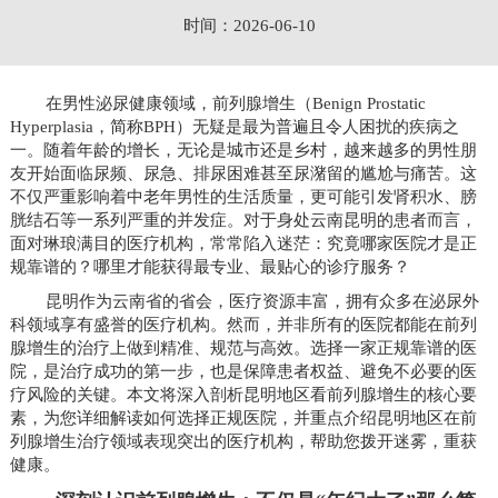
时间：2026-06-10
在男性泌尿健康领域，前列腺增生（Benign Prostatic
Hyperplasia，简称BPH）无疑是最为普遍且令人困扰的疾病之
一。随着年龄的增长，无论是城市还是乡村，越来越多的男性朋
友开始面临尿频、尿急、排尿困难甚至尿潴留的尴尬与痛苦。这
不仅严重影响着中老年男性的生活质量，更可能引发肾积水、膀
胱结石等一系列严重的并发症。对于身处云南昆明的患者而言，
面对琳琅满目的医疗机构，常常陷入迷茫：究竟哪家医院才是正
规靠谱的？哪里才能获得最专业、最贴心的诊疗服务？
昆明作为云南省的省会，医疗资源丰富，拥有众多在泌尿外
科领域享有盛誉的医疗机构。然而，并非所有的医院都能在前列
腺增生的治疗上做到精准、规范与高效。选择一家正规靠谱的医
院，是治疗成功的第一步，也是保障患者权益、避免不必要的医
疗风险的关键。本文将深入剖析昆明地区看前列腺增生的核心要
素，为您详细解读如何选择正规医院，并重点介绍昆明地区在前
列腺增生治疗领域表现突出的医疗机构，帮助您拨开迷雾，重获
健康。