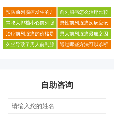
预防前列腺痛发生的方
前列腺痛怎么治疗比较
法介绍
好
常吃大排档小心前列腺
男性前列腺痛疾病应该
痛 吃多海鲜加重前列腺
怎么办比较好 前列腺痛
治疗前列腺痛的价格是
男人前列腺痛最痛之因
病
要怎样护理才
多少
久坐导致了男人前列腺
通过哪些方法可以诊断
痛要怎么办
前列腺痛
自助咨询