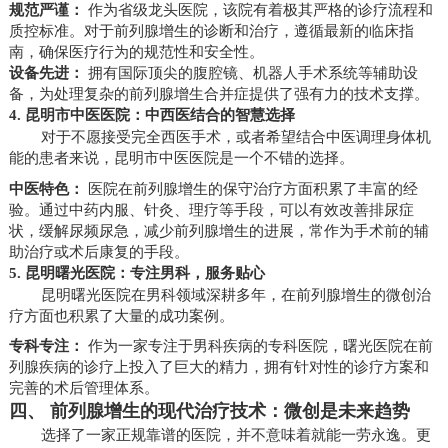
规范严谨：
作为省级龙头医院，该院有着极其严格的诊疗流程和
质控标准。对于前列腺增生的诊断和治疗，遵循最新的临床指
南，确保医疗行为的规范性和安全性。
设备先进：
拥有国际顶尖的腹腔镜、机器人手术系统等辅助设
备，为处理复杂的前列腺增生合并症提供了强有力的技术支撑。
4. 昆明市中医医院：中西医结合的智慧选择
对于不愿接受完全西医手术，或者希望结合中医调理身体机
能的患者来说，昆明市中医医院是一个不错的选择。
中医特色：
医院在前列腺增生的保守治疗方面积累了丰富的经
验。通过中药内服、针灸、理疗等手段，可以有效改善排尿症
状，缓解尿频尿急，减少前列腺增生的进展，常作为手术前的辅
助治疗或术后康复的手段。
5. 昆明曙光医院：专注男科，服务贴心
昆明曙光医院在男科领域深耕多年，在前列腺增生的微创治
疗方面也积累了大量的成功案例。
专科专注：
作为一家专注于男科疾病的专科医院，曙光医院在前
列腺疾病的诊疗上投入了巨大的精力，拥有针对性的诊疗方案和
完善的术后管理体系。
四、 前列腺增生的现代治疗技术：微创是未来趋势
选择了一家正规靠谱的医院，并不意味着就能一劳永逸。更