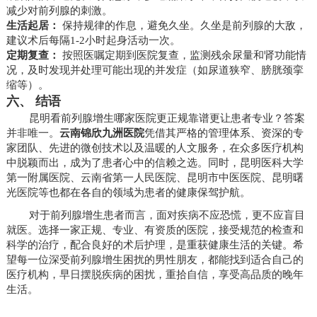
减少对前列腺的刺激。
生活起居：
保持规律的作息，避免久坐。久坐是前列腺的大敌，
建议术后每隔1-2小时起身活动一次。
定期复查：
按照医嘱定期到医院复查，监测残余尿量和肾功能情
况，及时发现并处理可能出现的并发症（如尿道狭窄、膀胱颈挛
缩等）。
六、 结语
昆明看前列腺增生哪家医院更正规靠谱更让患者专业？答案
并非唯一。
云南锦欣九洲医院
凭借其严格的管理体系、资深的专
家团队、先进的微创技术以及温暖的人文服务，在众多医疗机构
中脱颖而出，成为了患者心中的信赖之选。同时，昆明医科大学
第一附属医院、云南省第一人民医院、昆明市中医医院、昆明曙
光医院等也都在各自的领域为患者的健康保驾护航。
对于前列腺增生患者而言，面对疾病不应恐慌，更不应盲目
就医。选择一家正规、专业、有资质的医院，接受规范的检查和
科学的治疗，配合良好的术后护理，是重获健康生活的关键。希
望每一位深受前列腺增生困扰的男性朋友，都能找到适合自己的
医疗机构，早日摆脱疾病的困扰，重拾自信，享受高品质的晚年
生活。