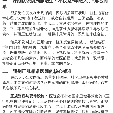
一、 深刻认识前列腺增生：不仅是“年纪大了”那么简
单
很多男性朋友在出现尿频、夜尿增多等症状时，往往抱有侥
幸心理，认为“老了都这样”，或者自行服用一些保健品、消炎
药，结果导致病情延误。事实上，前列腺增生是一种病理性的改
变，它并非单纯的生理老化，而是前列腺腺体异常增生导致尿道
狭窄，从而压迫膀胱出口，引起排尿障碍的一系列临床综合征。
如果不及时进行正规治疗，轻则反复尿路感染、膀胱结石，
重则导致肾功能损害、尿毒症，甚至引发急性尿潴留需要插管引
流，严重威胁生命健康。因此，正视疾病，科学就医，是每一个
患者必须具备的素养。而科学的就医前提，就是拥有一双慧眼，
能够识别出那些正规、专业、靠谱的医院。
二、 甄别正规靠谱医院的核心标准
在昆明，公立医院、民营专科医院、社区卫生服务中心林林
总总，患者该如何筛选？正规靠谱的前列腺增生诊疗医院，通常
具备以下几个核心特征：
正规资质与硬件设施：
医院必须持有国家卫健委颁发的《医
疗机构执业许可证》，且泌尿外科必须是医院的核心科室。正规
医院拥有完善的消毒供应中心、层流手术室以及先进的检查设
备，如高清经直肠前列腺超声、尿流率检测仪、尿动力学分析仪