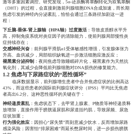
激等多重因素调控。研究发现，5α-还原酶将睾酮转化为双氢睾酮
（DHT）的过程，会直接刺激前列腺细胞DNA合成加速，而长期
焦虑引发的神经内分泌紊乱，恰恰会通过三条路径加剧这一进
程：
下丘脑-垂体-肾上腺轴（HPA轴）过度激活
：导致皮质醇水平升
高，抑制免疫系统对炎症因子的清除能力，使前列腺局部慢性炎
症持续存在；
交感神经兴奋
：前列腺平滑肌α1受体敏感性增强，引发腺体张力
升高、血供减少，局部组织缺氧进一步激活细胞应激反应；
褪黑素分泌抑制
：夜间焦虑导致睡眠碎片化，褪黑素作为天然抗
氧化剂，其减少会降低前列腺细胞对DNA损伤的修复能力。
1.2 焦虑与下尿路症状的“恶性循环”
临床数据显示，前列腺增生患者中合并焦虑症状的比例高达
43%，而这些患者的国际前列腺症状评分（IPSS）平均比无焦虑
者高出6.2分。这种恶性循环的关键在于：
神经递质紊乱
：焦虑状态下，去甲肾上腺素、P物质等神经递质释
放增加，直接作用于膀胱逼尿肌和尿道括约肌，导致尿频、尿急
症状加重；
行为强化效应
：因担心“尿失禁”而刻意减少饮水，反而增加尿路
感染风险；因害怕“排尿困难”而延长憋尿时间，进一步损伤膀胱