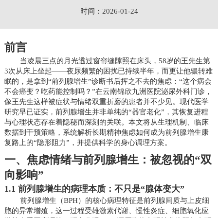
时间：2026-01-24
前言
当凌晨三点的月光透过窗帘缝隙照在床头，58岁的王先生第
3次从床上坐起——夜尿频繁的困扰已持续半年，而更让他辗转难
眠的，是拿到“前列腺增生”诊断书后挥之不去的焦虑：“这个病会
不会癌变？吃药能控制吗？”在云南锦欣九洲医院泌尿外科门诊，
像王先生这样被症状与情绪双重折磨的患者并不少见。现代医学
研究早已证实，前列腺增生并非单纯的“器官老化”，其恢复进程
与心理状态存在着隐秘而深刻的关联。本文将从生理机制、临床
数据到干预策略，系统解析长期精神焦虑如何成为前列腺增生康
复路上的“隐形阻力”，并提供科学的身心调理方案。
一、焦虑情绪与前列腺增生：被忽视的“双
向影响”
1.1 前列腺增生的病理本质：不只是“腺体变大”
前列腺增生（BPH）的核心病理特征是前列腺间质与上皮细
胞的异常增殖，这一过程受雄激素代谢、慢性炎症、细胞氧化应