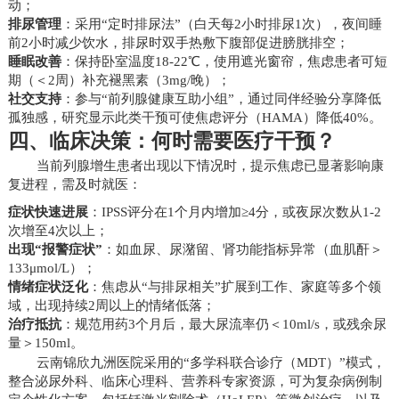
动；
排尿管理
：采用“定时排尿法”（白天每2小时排尿1次），夜间睡
前2小时减少饮水，排尿时双手热敷下腹部促进膀胱排空；
睡眠改善
：保持卧室温度18-22℃，使用遮光窗帘，焦虑患者可短
期（＜2周）补充褪黑素（3mg/晚）；
社交支持
：参与“前列腺健康互助小组”，通过同伴经验分享降低
孤独感，研究显示此类干预可使焦虑评分（HAMA）降低40%。
四、临床决策：何时需要医疗干预？
当前列腺增生患者出现以下情况时，提示焦虑已显著影响康
复进程，需及时就医：
症状快速进展
：IPSS评分在1个月内增加≥4分，或夜尿次数从1-2
次增至4次以上；
出现“报警症状”
：如血尿、尿潴留、肾功能指标异常（血肌酐＞
133μmol/L）；
情绪症状泛化
：焦虑从“与排尿相关”扩展到工作、家庭等多个领
域，出现持续2周以上的情绪低落；
治疗抵抗
：规范用药3个月后，最大尿流率仍＜10ml/s，或残余尿
量＞150ml。
云南锦欣九洲医院采用的“多学科联合诊疗（MDT）”模式，
整合泌尿外科、临床心理科、营养科专家资源，可为复杂病例制