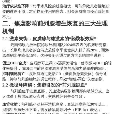
功能；
治疗依从性下降
：对手术风险的过度担忧，可能导致患者拒绝必
要的微创干预；对药物副作用的焦虑，则会造成擅自停药或剂量
不足。
二、焦虑影响前列腺增生恢复的三大生理
机制
2.1 激素失衡：皮质醇与雄激素的“跷跷板效应”
云南锦欣九洲医院泌尿外科团队2024年发表的临床研究指
出，长期焦虑患者的血清皮质醇水平较健康人群升高28%，而游
离睾酮水平降低15%。这种失衡会通过两方面影响增生进程：
促进DHT合成
：皮质醇可上调5α-还原酶活性，使睾酮向DHT的转
化率提升，而DHT与前列腺雄激素受体的亲和力是睾酮的5倍；
抑制细胞凋亡
：皮质醇通过激活GR（糖皮质激素受体）信号通
路，抑制前列腺细胞的凋亡程序，导致“增殖-凋亡”失衡加剧。
2.2 微循环障碍：焦虑引发的“前列腺缺血”
前列腺位于盆腔底部，其血液供应依赖阴部内动脉分支。当
人体处于焦虑应激状态时，交感神经兴奋会导致：
血管收缩
：前列腺小动脉平滑肌痉挛，血流速度降低30%以上，
局部组织氧分压下降，诱发缺氧诱导因子（HIF-1α）表达；