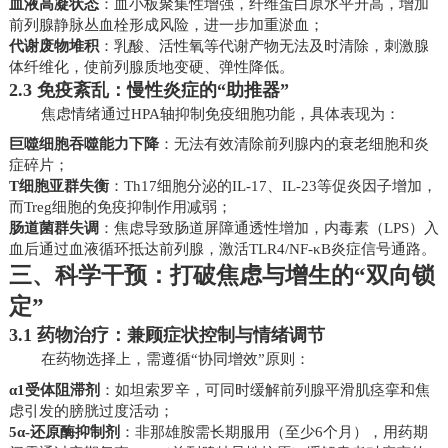
血液高凝状态
：血小板聚集性增强，纤维蛋白原水平升高，增加
前列腺静脉丛血栓形成风险，进一步加重淤血；
代谢废物堆积
：乳酸、活性氧等代谢产物无法及时清除，刺激腺
体纤维化，使前列腺质地变硬、弹性降低。
2.3 免疫紊乱：慢性炎症的“助推器”
焦虑情绪通过HPA轴抑制免疫细胞功能，具体表现为：
巨噬细胞吞噬能力下降
：无法有效清除前列腺内的衰老细胞和炎
症碎片；
T细胞亚群失衡
：Th17细胞分泌的IL-17、IL-23等促炎因子增加，
而Treg细胞的免疫抑制作用减弱；
肠道菌群失调
：焦虑导致肠道屏障通透性增加，内毒素（LPS）入
血后通过血液循环抵达前列腺，激活TLR4/NF-κB炎症信号通路。
三、科学干预：打破焦虑与增生的“双向锁
定”
3.1 药物治疗：兼顾症状控制与情绪调节
在药物选择上，需遵循“协同增效”原则：
α1受体阻滞剂
：如坦索罗辛，可同时缓解前列腺平滑肌痉挛和焦
虑引发的膀胱过度活动；
5α-还原酶抑制剂
：非那雄胺需长期服用（至少6个月），用药期