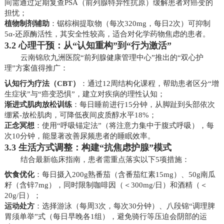
间需通过定期复查PSA（前列腺特异性抗原）缓解患者对癌变的
担忧；
植物制剂辅助
：锯棕榈提取物（每次320mg，每日2次）可抑制
5α-还原酶活性，其安全性较高，适合对化学药物焦虑的患者。
3.2 心理干预：从“认知重构”到“行为激活”
云南锦欣九洲医院“前列腺健康管理中心”推出的“双心护
理”方案值得推广：
认知行为疗法（CBT）
：通过12周结构化课程，帮助患者区分“增
生症状”与“癌变恐惧”，建立对疾病的理性认知；
渐进式肌肉放松训练
：每日睡前进行15分钟，从脚趾到头部依次
绷紧-放松肌肉，可降低夜间皮质醇水平18%；
正念冥想
：使用“呼吸锚定法”（将注意力集中于腹式呼吸），每
次10分钟，能显著改善尿频患者的睡眠效率。
3.3 生活方式调整：构建“抗焦虑护腺”模式
结合最新临床指南，患者需重点落实以下5项措施：
饮食优化
：每日摄入200g熟番茄（含番茄红素15mg）、50g南瓜
籽（含锌7mg），同时限制咖啡因（＜300mg/日）和酒精（＜
20g/日）；
运动处方
：选择游泳（每周3次，每次30分钟）、八段锦“调理脾
胃须单举”式（每日早晚各1组），避免骑行等压迫会阴部的运