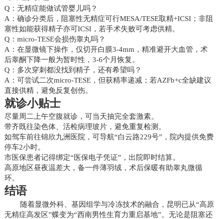
Q：无精症能做试管婴儿吗？
A：确诊分类后，阻塞性无精症可行MESA/TESE取精+ICSI；非阻
塞性如能获得精子亦可ICSI，若手术失败可考虑供精。
Q：micro-TESE会损伤睾丸吗？
A：在显微镜下操作，仅切开白膜3-4mm，精准避开大血管，术
后睾酮下降一般为暂时性，3-6个月恢复。
Q：多次穿刺都没找到精子，还有希望吗？
A：可尝试二次micro-TESE，但获精率递减；若AZFb+c全缺建议
直接供精，避免反复创伤。
就诊小贴士
尽量周二上午空腹就诊，可当天抽完全套激素。
带齐既往染色体、活检病理玻片，避免重复检测。
如驾车前往锦欣九洲医院，可导航“白云路229号”，院内提供免费
停车2小时。
市医保患者记得绑定“医保电子凭证”，出院即时结算。
高原地区昼夜温差大，备一件薄羽绒，术后保暖有助睾丸微循
环。
结语
随着显微外科、基因组学与冷冻技术的融合，昆明已从“高原
无精症高发区”蝶变为“西南男性生育力重启基地”。无论是阻塞还