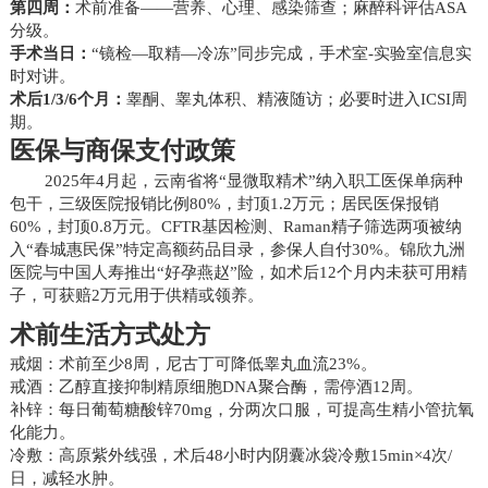
第四周：
术前准备——营养、心理、感染筛查；麻醉科评估ASA
分级。
手术当日：
“镜检—取精—冷冻”同步完成，手术室-实验室信息实
时对讲。
术后1/3/6个月：
睾酮、睾丸体积、精液随访；必要时进入ICSI周
期。
医保与商保支付政策
2025年4月起，云南省将“显微取精术”纳入职工医保单病种
包干，三级医院报销比例80%，封顶1.2万元；居民医保报销
60%，封顶0.8万元。CFTR基因检测、Raman精子筛选两项被纳
入“春城惠民保”特定高额药品目录，参保人自付30%。锦欣九洲
医院与中国人寿推出“好孕燕赵”险，如术后12个月内未获可用精
子，可获赔2万元用于供精或领养。
术前生活方式处方
戒烟：术前至少8周，尼古丁可降低睾丸血流23%。
戒酒：乙醇直接抑制精原细胞DNA聚合酶，需停酒12周。
补锌：每日葡萄糖酸锌70mg，分两次口服，可提高生精小管抗氧
化能力。
冷敷：高原紫外线强，术后48小时内阴囊冰袋冷敷15min×4次/
日，减轻水肿。