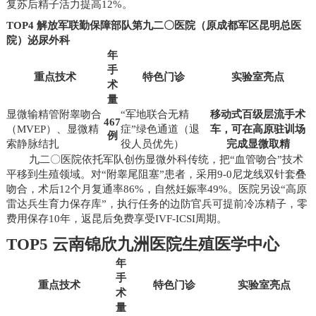
复苏后精子活力提高12%。
TOP4 解放军联勤保障部队第九二〇医院（原成都军区昆明总医
院）泌尿外科
年
手
重点技术
特色门诊
实验室亮点
术
量
显微输精管附睾吻合
“军地联合无精
移动式百级层流手术
467
（MVEP）、显微精
症”绿色通道（退
车，可在高原驻训场
例
索静脉结扎
役人员优先）
完成显微取精
九二〇医院依托军队创伤显微外科传统，把“血管吻合”技术
平移到生殖领域。对“附睾尾阻塞”患者，采用9-0尼龙线双针套叠
吻合，术后12个月复通率86%，自然妊娠率49%。医院另设“高原
雷达兵生育力保存库”，执行任务的边防官兵可提前冷冻精子，零
费用保存10年，返昆后免费享受IVF-ICSI周期。
TOP5 云南锦欣九洲医院生殖医学中心
年
手
重点技术
特色门诊
实验室亮点
术
量