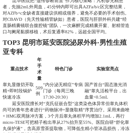
昆华医院把“遗传诊断前置”作为核心策略：凡初诊无精患
者，先抽2mL外周血，45分钟内即可出具AZFa/b/c区完整结果，
对AZFb+c全缺者直接建议供精或领养，避免不必要的手术创伤。
对CBAVD（先天性输精管缺如）患者，医院与肝胆外科共建“经
直肠精囊镜联合腹腔镜”团队，一次麻醉完成精囊开窗、射精管造
口与阑尾黏膜移植，术后复通率82%，远超全国平均。
TOP3 昆明市延安医院泌尿外科·男性生殖
亚专科
年
手
重点技术
特色门诊
实验室亮点
术
量
睾丸显微切开取
“内分泌无精症”专病
国产首台“固态激光消
509
精+即时段锅炉
门诊（每周三晚
融”睾丸活检平台，出
例
快速冷冻
17:30-20:30）
血量<0.5mL
延安医院擅长对“克氏征嵌合型”这类染色体异常但睾丸体积
尚可的青年患者进行“药物脉冲+显微取精”序贯治疗。采用来曲唑
+ HMG双周脉冲方案，3个月后睾丸体积平均增加2.1mL，再行
micro-TESE可把精子检出率从27%抬升至55%。医院自研“舒化睾
丸保护液”，含高原雪茶提取物，可降低生精小管冰晶损伤，冷冻