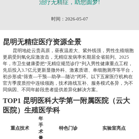
治疗无精症，助您圆梦!
时间：2026-05-07
昆明无精症医疗资源全景
昆明地处云贵高原，昼夜温差大、紫外线强，男性生殖细胞
更易受到氧化应激攻击，无精症发病率长期居全省前列。2025
年，市卫生健康委把“无精症规范诊疗”列入男性健康重点工程，
先后投入3.7亿元更新显微外科、激素质谱、单细胞测序等平台，
初步形成“筛查—干预—助孕—随访”闭环。以下五家医疗机构在
官方季度质控中连续领跑，技术路线互补、服务模式各异，为不
同病因、不同年龄段患者提供差异化解决方案。
TOP1 昆明医科大学第一附属医院（云大
医院）生殖医学科
年
手
重点技术
特色门诊
实验室亮点
术
量