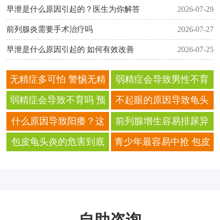
早泄是什么原因引起的？医生为你解答
2026-07-29
前列腺炎需要手术治疗吗
2026-07-27
早泄是什么原因引起的 如何有效改善
2026-07-25
无精症多可怕 警惕无精
弱精症会导致男性不育
症诱发不育
你知道不育的原因吗
弱精症会导致不育吗 预
不起眼的原因导致龟头
防男性不育要知道这些
炎 如何预防？
什么原因导致阳痿？这
前列腺增生容易排尿异
些危害不能忽略
常
包皮龟头炎的危害到底
青少年最容易中抢 包皮
有哪些
龟头炎了解一下