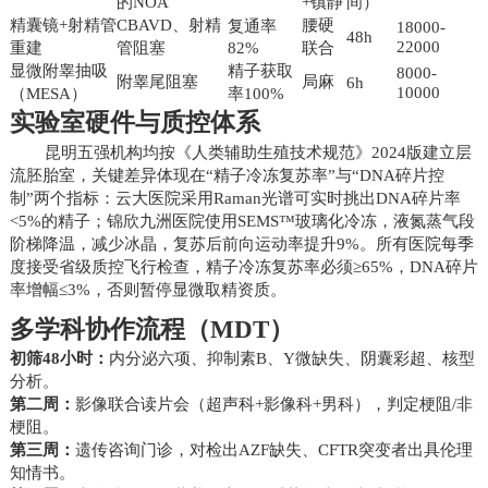
的NOA
+镇静
间）
精囊镜+射精管
CBAVD、射精
腰硬
复通率
18000-
48h
22000
重建
管阻塞
82%
联合
显微附睾抽吸
精子获取
8000-
附睾尾阻塞
局麻
6h
10000
（MESA）
率100%
实验室硬件与质控体系
昆明五强机构均按《人类辅助生殖技术规范》2024版建立层
流胚胎室，关键差异体现在“精子冷冻复苏率”与“DNA碎片控
制”两个指标：云大医院采用Raman光谱可实时挑出DNA碎片率
<5%的精子；锦欣九洲医院使用SEMS™玻璃化冷冻，液氮蒸气段
阶梯降温，减少冰晶，复苏后前向运动率提升9%。所有医院每季
度接受省级质控飞行检查，精子冷冻复苏率必须≥65%，DNA碎片
率增幅≤3%，否则暂停显微取精资质。
多学科协作流程（MDT）
初筛48小时：
内分泌六项、抑制素B、Y微缺失、阴囊彩超、核型
分析。
第二周：
影像联合读片会（超声科+影像科+男科），判定梗阻/非
梗阻。
第三周：
遗传咨询门诊，对检出AZF缺失、CFTR突变者出具伦理
知情书。