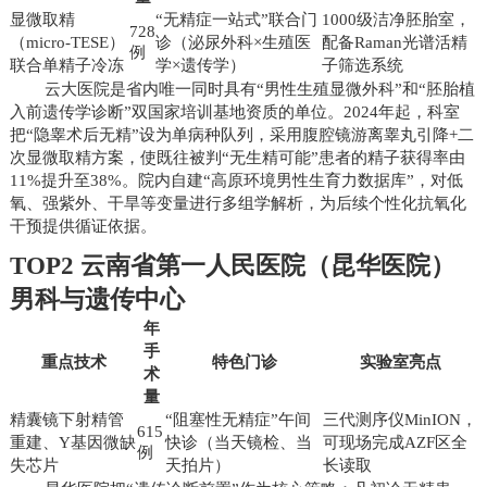
显微取精
“无精症一站式”联合门
1000级洁净胚胎室，
728
（micro-TESE）
诊（泌尿外科×生殖医
配备Raman光谱活精
例
联合单精子冷冻
学×遗传学）
子筛选系统
云大医院是省内唯一同时具有“男性生殖显微外科”和“胚胎植
入前遗传学诊断”双国家培训基地资质的单位。2024年起，科室
把“隐睾术后无精”设为单病种队列，采用腹腔镜游离睾丸引降+二
次显微取精方案，使既往被判“无生精可能”患者的精子获得率由
11%提升至38%。院内自建“高原环境男性生育力数据库”，对低
氧、强紫外、干旱等变量进行多组学解析，为后续个性化抗氧化
干预提供循证依据。
TOP2 云南省第一人民医院（昆华医院）
男科与遗传中心
年
手
重点技术
特色门诊
实验室亮点
术
量
精囊镜下射精管
“阻塞性无精症”午间
三代测序仪MinION，
615
重建、Y基因微缺
快诊（当天镜检、当
可现场完成AZF区全
例
失芯片
天拍片）
长读取