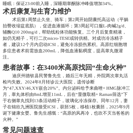
睡眠：保证23:00前入睡，深睡期睾酮脉冲峰值增加34%。
术后康复与生育力维护
术后第1周禁止久坐、骑车；第2周开始阴囊托高运动（平躺
抬臀收缩盆底肌），促进血液循环；第3周起可口服L-肉碱2g/d、
辅酶Q10 200mg/d，帮助线粒体功能恢复。三个月后复查精液，
如仍无精子，可行二次micro-TESE或转供精。对成功冷冻精子
者，建议12个月内启动ICSI，避免冷冻损伤累积。高原红细胞增
多症患者术前需放血200mL，降低血液黏稠度，提高睾丸微灌
注。
患者故事：在3400米高原找回“生命火种”
迪庆州德钦县民警鲁先生，婚后三年无精，外院两次睾丸活
检均失败。2024年8月转诊云大医院，遗传诊断
为“47,XXY/46,XY嵌合20%”。内分泌科给予来曲唑+ HMG脉冲三
月，睾丸体积由8mL增至11mL，后在“显微取精+ Raman筛选”下
于右侧睾丸找到13条活动精子，玻璃化冷冻保存。同年12月，妻
子在锦欣九洲医院接受ICSI，获胚5枚，移植1枚囊胚，2025年9月
诞下健康女婴。鲁先生感慨：“高原的风再冷，也吹不灭当爸爸的
火种。”
常见问题速查