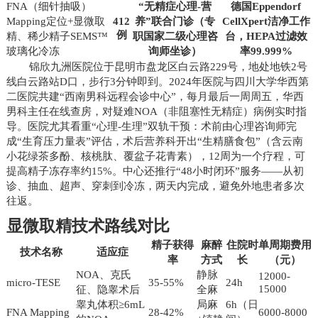
FNA（细针抽吸）
“无精症心理-营
德国Eppendorf
Mapping定位+显微取
412
养”联合门诊（专
CellXpert洁净工作
例
精、稀少精子SEMS™
职国家二级心理咨
台，HEPA过滤效
玻璃化冷冻
询师坐诊）
率99.999%
锦欣九洲医院位于昆明市盘龙区白云路229号，地处地铁2号
线白云路站D口，步行3分钟即到。2024年医院与四川大学华西第
二医院共建“西南男科远程会诊中心”，每月最后一周周五，华西
男科主任在线查房，对疑难NOA（非阻塞性无精症）病例实时指
导。医院尤其看重“心理-生理”双轨干预：术前由心理咨询师完
成“生育压力量表”评估，术后营养科开出“生精膳食包”（含云南
小花绿茶多酚、核桃肽、覆盆子花青素），12周为一个疗程，可
提高精子冻存率约15%。中心还推行“48小时闭环”服务——从初
诊、抽血、超声、穿刺到冷冻，两天内完成，避免外地患者多次
往返。
显微取精技术路线对比
精子获得
麻醉
住院时
单周期费用
技术名称
适应症
率
方式
长
（元）
NOA、克氏
静脉
12000-
micro-TESE
35-55%
24h
15000
征、隐睾术后
全麻
睾丸体积≥6mL
局麻
6h（日
FNA Mapping
28-42%
6000-8000